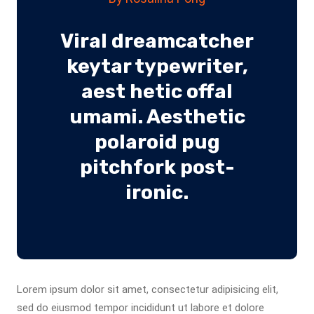
Viral dreamcatcher
keytar typewriter,
aest hetic offal
umami. Aesthetic
polaroid pug
pitchfork post-
ironic.
Lorem ipsum dolor sit amet, consectetur adipisicing elit,
sed do eiusmod tempor incididunt ut labore et dolore